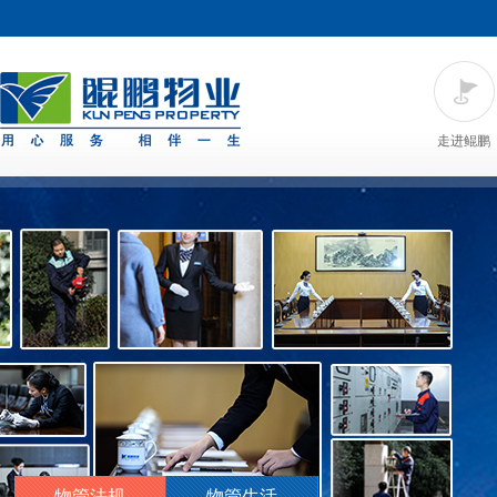
走进鲲鹏
物管法规
物管生活