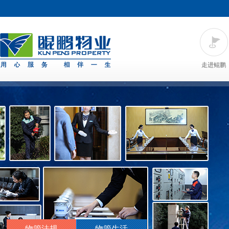
走进鲲鹏
物管法规
物管生活